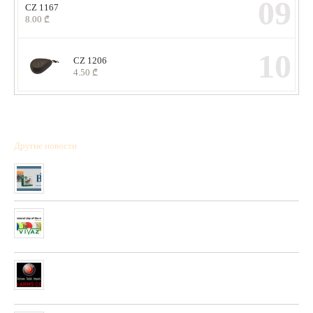
09
CZ 1167
8.00
₾
10
CZ 1206
4.50
₾
Другие новости
Полученна новая коллекция охотничьих патронов фирмы “BPS”
01/01/2020
Очень скоро в нашей сети будет полученны стендовые тарелки
фирмы “PLATO VIVAZ”
04/06/2019
Очень скоро в нашей сети будет полученна новая коллекция
пневматических и охотничьих ружей фирмы “HATSAN”
26/04/2019