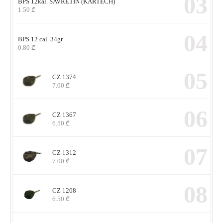
03
BPS 12kal. SAVRETIN (KARTECH)
1.50
₾
04
BPS 12 cal. 34gr
0.80
₾
05
CZ 1374
7.00
₾
06
CZ 1367
6.50
₾
07
CZ 1312
7.00
₾
08
CZ 1268
6.50
₾