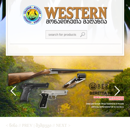
< ᲬᲘᲜᲐ // PREV
|
ᲨᲔᲛᲓᲔᲒᲘ // NEXT >