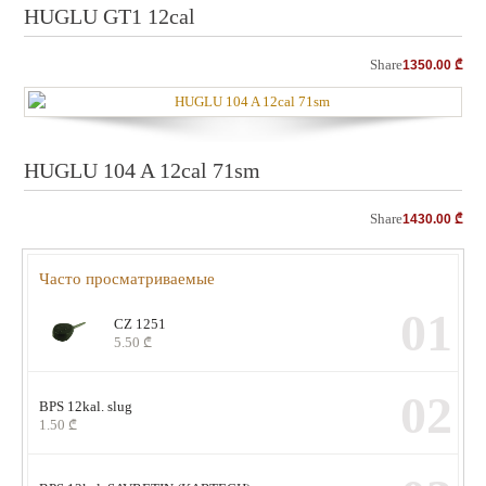
HUGLU GT1 12cal
Share
1350.00
₾
HUGLU 104 A 12cal 71sm
Share
1430.00
₾
Часто просматриваемые
01
CZ 1251
5.50
₾
02
BPS 12kal. slug
1.50
₾