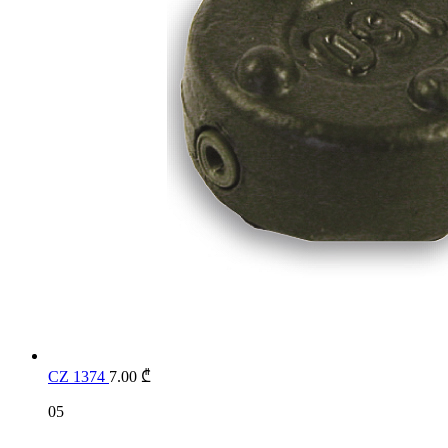
CZ 1374
7.00
₾
05