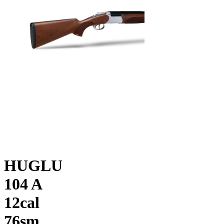
HUGLU
104 A
12cal
76sm