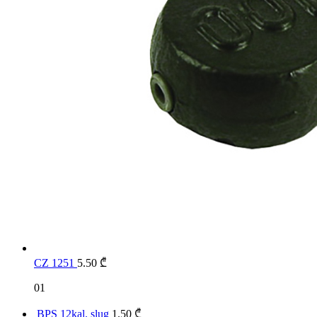
CZ 1251
5.50
₾
01
BPS 12kal. slug
1.50
₾