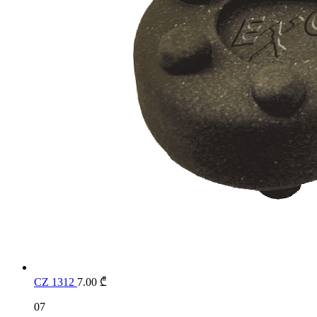
CZ 1312
7.00
₾
07