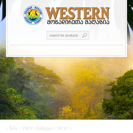
< ᲬᲘᲜᲐ // PREV
|
ᲨᲔᲛᲓᲔᲒᲘ // NEXT >