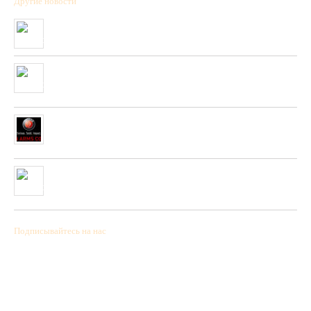
Другие новости
Полученна новая коллекция охотничьих патронов фирмы “BPS”
01/01/2020
Очень скоро в нашей сети будет полученны стендовые тарелки
фирмы “PLATO VIVAZ”
04/06/2019
Очень скоро в нашей сети будет полученна новая коллекция
пневматических и охотничьих ружей фирмы “HATSAN”
26/04/2019
Полученна новая колекция пневматических пистолетов фирмы
UMAREX
26/02/2019
Подписывайтесь на нас