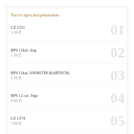
Часто просматриваемые
01
CZ 1251
5.50
₾
02
BPS 12kal. slug
1.50
₾
03
BPS 12kal. SAVRETIN (KARTECH)
1.50
₾
04
BPS 12 cal. 34gr
0.80
₾
05
CZ 1374
7.00
₾