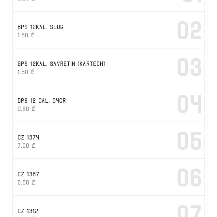
02
BPS 12kal. slug
1.50
₾
03
BPS 12kal. SAVRETIN (KARTECH)
1.50
₾
04
BPS 12 cal. 34gr
0.80
₾
05
CZ 1374
7.00
₾
06
CZ 1367
6.50
₾
07
CZ 1312