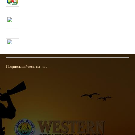
фирмы “PLATO VIVAZ”
04/06/2019
Очень скоро в нашей сети будет полученна новая коллекция
пневматических и охотничьих ружей фирмы “HATSAN”
26/04/2019
Полученна новая колекция пневматических пистолетов фирмы
UMAREX
26/02/2019
Подписывайтесь на нас