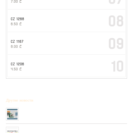
7.00
₾
08
CZ 1268
6.50
₾
09
CZ 1167
8.00
₾
10
CZ 1206
4.50
₾
Другие новости
Полученна новая коллекция охотничьих патронов фирмы “BPS”
01/01/2020
Очень скоро в нашей сети будет полученны стендовые тарелки