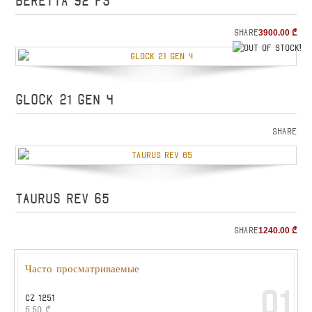
BERETTA 92 FS
Share
3900.00
₾
o
GLOCK 21 GEN 4
Share
TAURUS REV 65
Share
1240.00
₾
Часто просматриваемые
01
CZ 1251
5.50
₾