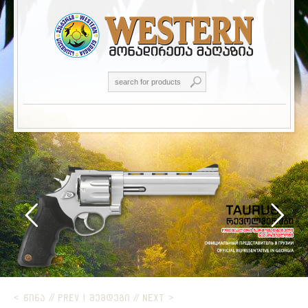
< ᲬᲘᲜᲐ // PREV
|
ᲨᲔᲛᲓᲔᲒᲘ // NEXT >