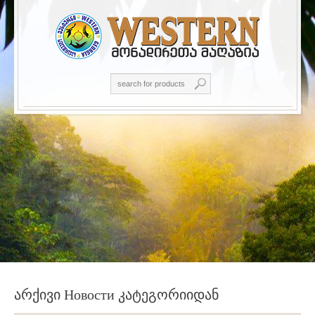
არქივი Новости კატეგორიიდან