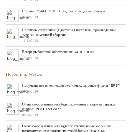
24/02/2019
Получил “BALLISOL” Средства по уходу за оружием
04/02/2019
Получены спортивные (Цтартовие) пистолеты, произведенные
турецкой компанией «Зораки»
16/12/2018
Вскоре рыболовное оборудование CARPZOOM
15/06/2018
Новости из Western
Полученна новая коллекция охотничьих патронов фирмы “BPS”
01/01/2020
Очень скоро в нашей сети будет полученны стендовые тарелки
фирмы “PLATO VIVAZ”
04/06/2019
Очень скоро в нашей сети будет полученна новая коллекция
пневматических и охотничьих ружей фирмы “HATSAN”