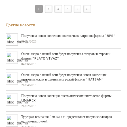
1
2
3
4
›
»
Другие новости
Полученна новая коллекция охотничьих патронов фирмы “BPS”
01/01/2020
Очень скоро в нашей сети будет полученны стендовые тарелки
фирмы “PLATO VIVAZ”
04/06/2019
Очень скоро в нашей сети будет полученна новая коллекция
пневматических и охотничьих ружей фирмы “HATSAN”
26/04/2019
Полученна новая колекция пневматических пистолетов фирмы
UMAREX
26/02/2019
Турецкая компания “HUGLU” представляет новую коллекцию
охотничьих ружей.