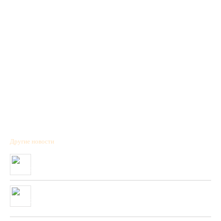
Другие новости
Полученна новая коллекция охотничьих патронов фирмы “BPS”
01/01/2020
Очень скоро в нашей сети будет полученны стендовые тарелки
фирмы “PLATO VIVAZ”
04/06/2019