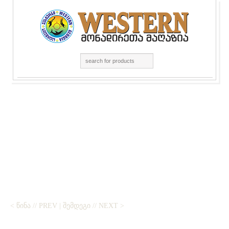
< ᲬᲘᲜᲐ // PREV
|
ᲨᲔᲛᲓᲔᲒᲘ // NEXT >