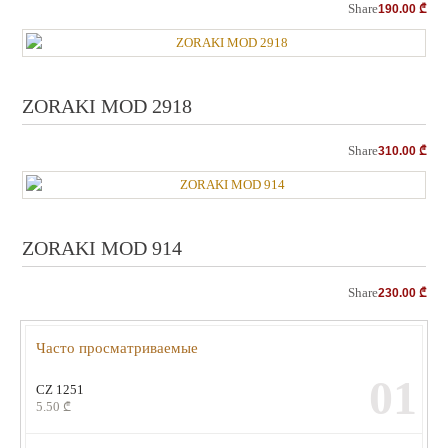
Share
190.00
₾
ZORAKI MOD 2918
Share
310.00
₾
ZORAKI MOD 914
Share
230.00
₾
Часто просматриваемые
01
CZ 1251
5.50
₾