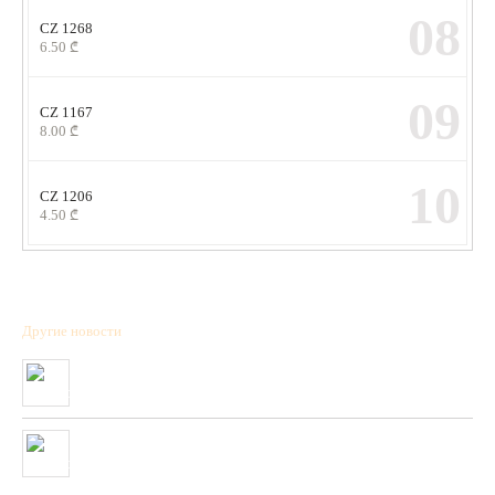
08
CZ 1268
6.50
₾
09
CZ 1167
8.00
₾
10
CZ 1206
4.50
₾
Другие новости
Полученна новая коллекция охотничьих патронов фирмы “BPS”
01/01/2020
Очень скоро в нашей сети будет полученны стендовые тарелки
фирмы “PLATO VIVAZ”
04/06/2019