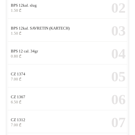
02
BPS 12kal. slug
1.50
₾
03
BPS 12kal. SAVRETIN (KARTECH)
1.50
₾
04
BPS 12 cal. 34gr
0.80
₾
05
CZ 1374
7.00
₾
06
CZ 1367
6.50
₾
07
CZ 1312
7.00
₾