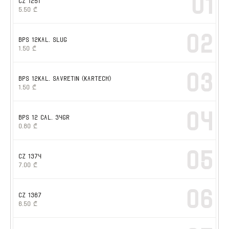
01
CZ 1251
5.50
₾
02
BPS 12kal. slug
1.50
₾
03
BPS 12kal. SAVRETIN (KARTECH)
1.50
₾
04
BPS 12 cal. 34gr
0.80
₾
05
CZ 1374
7.00
₾
06
CZ 1367
6.50
₾