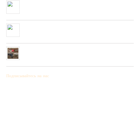
Очень скоро в нашей сети будет полученны стендовые тарелки
фирмы “PLATO VIVAZ”
04/06/2019
Очень скоро в нашей сети будет полученна новая коллекция
пневматических и охотничьих ружей фирмы “HATSAN”
26/04/2019
Полученна новая колекция пневматических пистолетов фирмы
UMAREX
26/02/2019
Подписывайтесь на нас