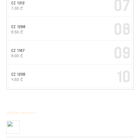
07
CZ 1312
7.00
₾
08
CZ 1268
6.50
₾
09
CZ 1167
8.00
₾
10
CZ 1206
4.50
₾
Другие новости
Полученна новая коллекция охотничьих патронов фирмы “BPS”
01/01/2020