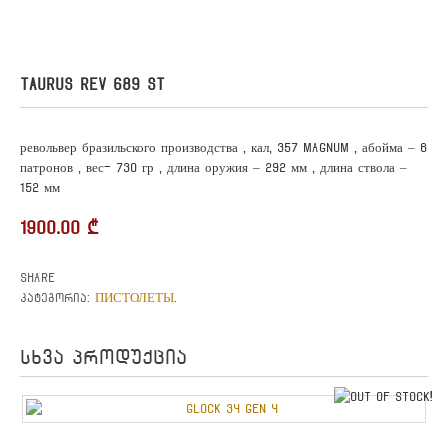
TAURUS REV 689 ST
револьвер бразильского производства , кал, 357 MAGNUM , абойма – 6
патронов , вес- 730 гр , длина оружия – 292 мм , длина ствола –
152 мм
1900.00
₾
Share
ПИСТОЛЕТЫ
კატეგორია:
.
სხვა პროდუქცია
o