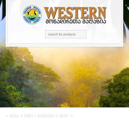
< ᲬᲘᲜᲐ // PREV
|
ᲨᲔᲛᲓᲔᲒᲘ // NEXT >