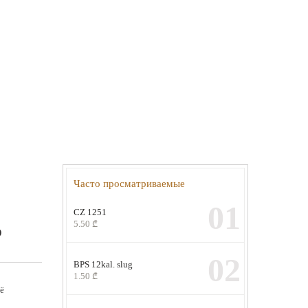
Часто просматриваемые
01
CZ 1251
5.50
₾
D
02
BPS 12kal. slug
1.50
₾
ьё