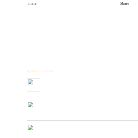
Share
Share
Другие новости
Полученна новая коллекция охотничьих патронов фирмы
“BPS”
01/01/2020
Очень скоро в нашей сети будет полученны стендовые
тарелки фирмы “PLATO VIVAZ”
04/06/2019
Очень скоро в нашей сети будет полученна новая коллекция
пневматических и охотничьих ружей фирмы “HATSAN”
26/04/2019