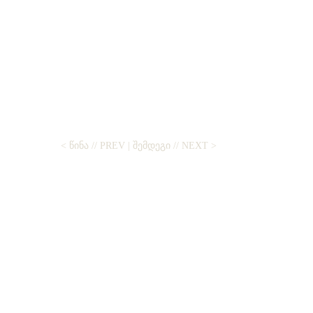
< ᲬᲘᲜᲐ // PREV
|
ᲨᲔᲛᲓᲔᲒᲘ // NEXT >