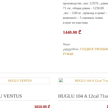
производства , кал. 12X76 , длин
71 см , общая длина – 1250,00
, вес – 3,00 кг , приклад и цевьё 
комплекте – 5 сменных чоков
и кеис из пластика
1440.00
₾
Share
ГЛАДКОСТВОЛЬН
კატეგორია:
РУЖЬЯ
.
U VENTUS
HUGLU 104 A 12cal 71
1610.00
₾