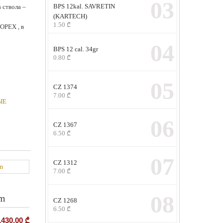
03
BPS 12kal. SAVRETIN
а ствола –
(KARTECH)
1.50
₾
– ОРЕХ , в
04
BPS 12 cal. 34gr
0.80
₾
05
CZ 1374
7.00
₾
ЫЕ
06
CZ 1367
6.50
₾
07
CZ 1312
7.00
₾
08
sm
CZ 1268
6.50
₾
1430.00
₾