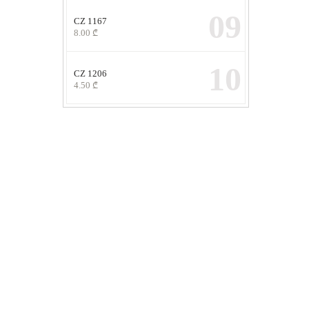
09
CZ 1167
8.00
₾
10
CZ 1206
4.50
₾