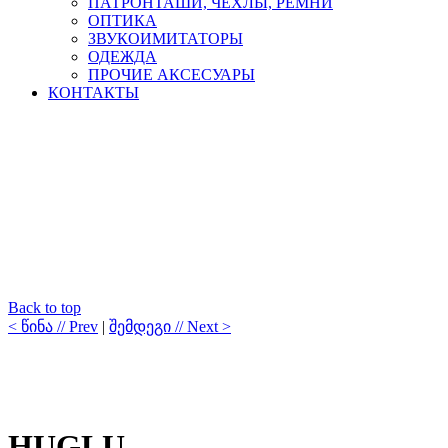
ПАТРОНТАШИ, ЧЕХЛЫ, РЕМНИ
ОПТИКА
ЗВУКОИМИТАТОРЫ
ОДЕЖДА
ПРОЧИЕ АКСЕСУАРЫ
КОНТАКТЫ
Back to top
< წინა // Prev
|
შემდეგი // Next >
HUGLU