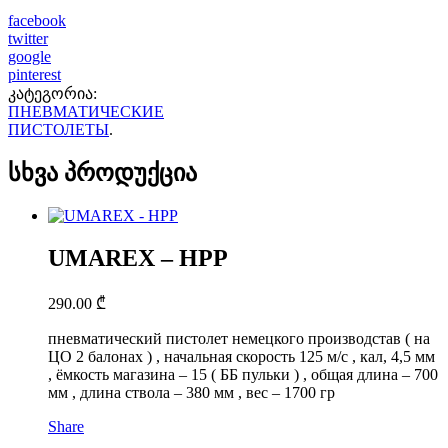
facebook
twitter
google
pinterest
კატეგორია:
ПНЕВМАТИЧЕСКИЕ
ПИСТОЛЕТЫ
.
სხვა პროდუქცია
UMAREX – HPP
290.00
₾
пневматический пистолет немецкого производстав ( на
ЦО 2 балонах ) , начальная скорость 125 м/с , кал, 4,5 мм
, ёмкость магазина – 15 ( ББ пульки ) , общая длина – 700
мм , длина ствола – 380 мм , вес – 1700 гр
Share