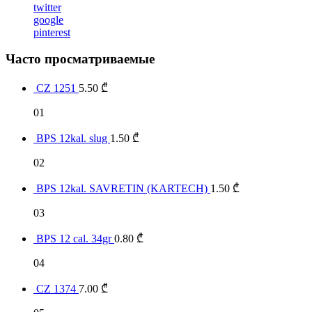
twitter
google
pinterest
Часто просматриваемые
CZ 1251
5.50
₾
01
BPS 12kal. slug
1.50
₾
02
BPS 12kal. SAVRETIN (KARTECH)
1.50
₾
03
BPS 12 cal. 34gr
0.80
₾
04
CZ 1374
7.00
₾