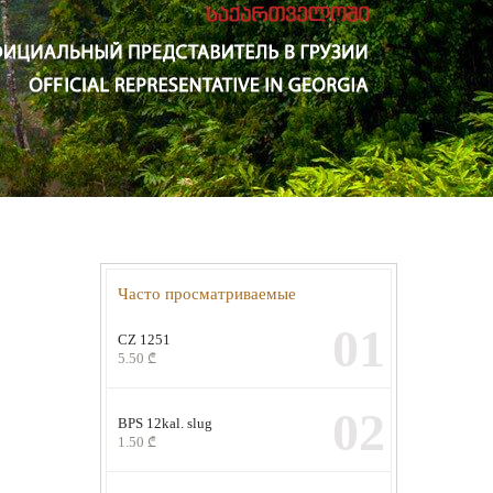
Часто просматриваемые
01
CZ 1251
5.50
₾
02
BPS 12kal. slug
1.50
₾