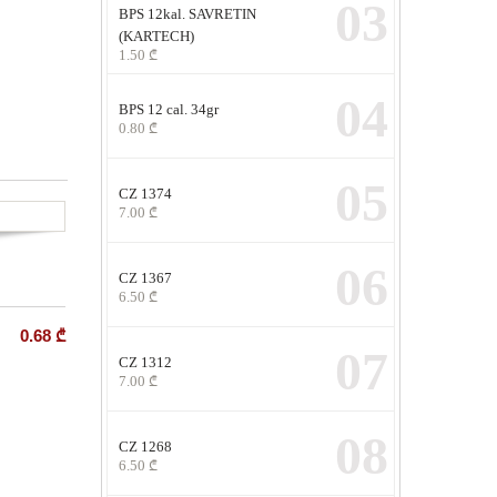
03
BPS 12kal. SAVRETIN
(KARTECH)
1.50
₾
04
BPS 12 cal. 34gr
0.80
₾
05
CZ 1374
7.00
₾
06
CZ 1367
6.50
₾
0.68
₾
07
CZ 1312
7.00
₾
08
CZ 1268
6.50
₾