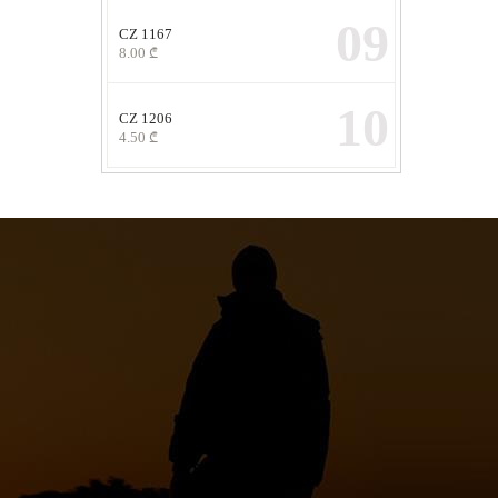
09
CZ 1167
8.00
₾
10
CZ 1206
4.50
₾