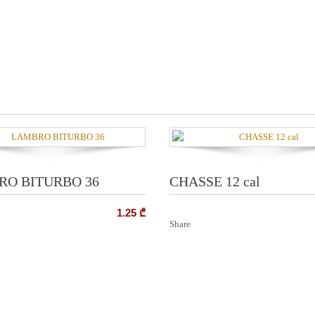
O BITURBO 36
CHASSE 12 cal
1.25
₾
Share