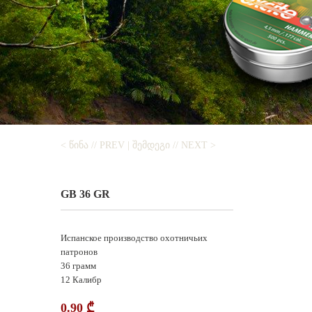
< ᲬᲘᲜᲐ // PREV
|
ᲨᲔᲛᲓᲔᲒᲘ // NEXT >
GB 36 GR
Испанское производство охотничьих
патронов
36 грамм
12 Калибр
0.90
₾