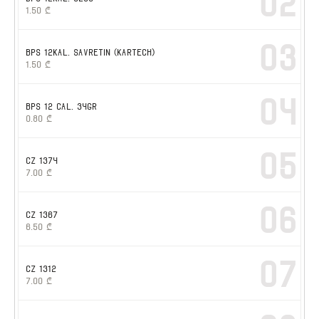
02
1.50
₾
03
BPS 12kal. SAVRETIN (KARTECH)
1.50
₾
04
BPS 12 cal. 34gr
0.80
₾
05
CZ 1374
7.00
₾
06
CZ 1367
6.50
₾
07
CZ 1312
7.00
₾