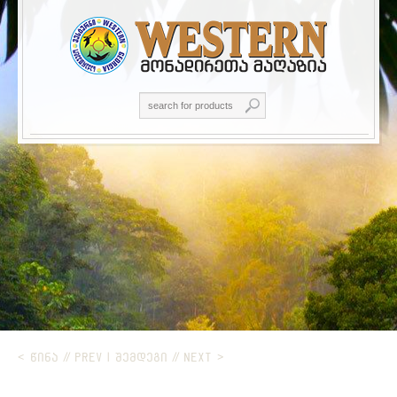
< ᲬᲘᲜᲐ // PREV
|
ᲨᲔᲛᲓᲔᲒᲘ // NEXT >