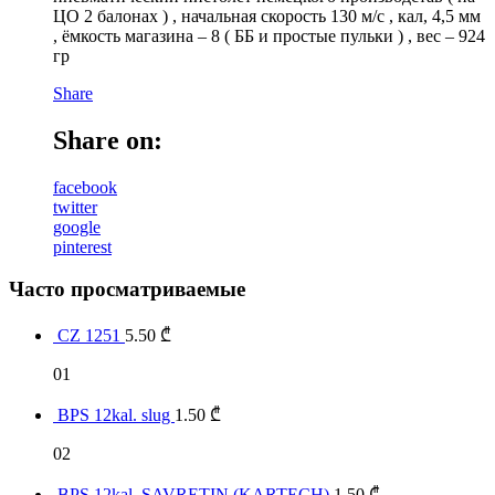
ЦО 2 балонах ) , начальная скорость 130 м/с , кал, 4,5 мм
, ёмкость магазина – 8 ( ББ и простые пульки ) , вес – 924
гр
Share
Share on:
facebook
twitter
google
pinterest
Часто просматриваемые
CZ 1251
5.50
₾
01
BPS 12kal. slug
1.50
₾
02
BPS 12kal. SAVRETIN (KARTECH)
1.50
₾