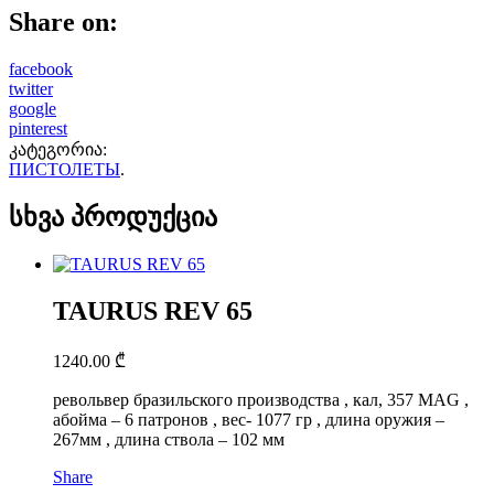
Share on:
facebook
twitter
google
pinterest
კატეგორია:
ПИСТОЛЕТЫ
.
სხვა პროდუქცია
TAURUS REV 65
1240.00
₾
револьвер бразильского производства , кал, 357 MAG ,
абойма – 6 патронов , вес- 1077 гр , длина оружия –
267мм , длина ствола – 102 мм
Share