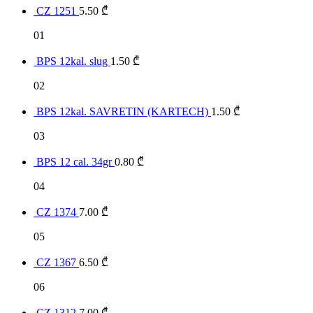
CZ 1251
5.50
₾
01
BPS 12kal. slug
1.50
₾
02
BPS 12kal. SAVRETIN (KARTECH)
1.50
₾
03
BPS 12 cal. 34gr
0.80
₾
04
CZ 1374
7.00
₾
05
CZ 1367
6.50
₾
06
CZ 1312
7.00
₾