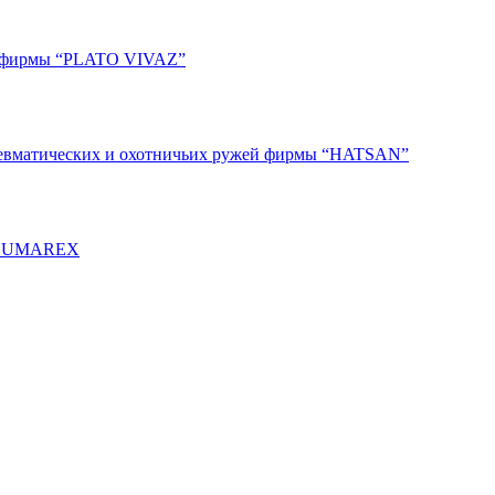
ки фирмы “PLATO VIVAZ”
пневматических и охотничьих ружей фирмы “HATSAN”
мы UMAREX