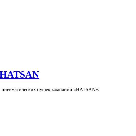
ы HATSAN
м пневматических пушек компании «HATSAN».