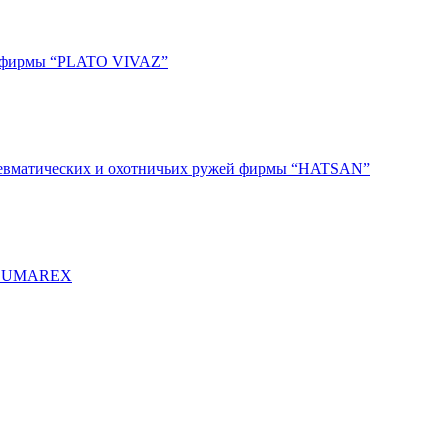
ки фирмы “PLATO VIVAZ”
пневматических и охотничьих ружей фирмы “HATSAN”
мы UMAREX