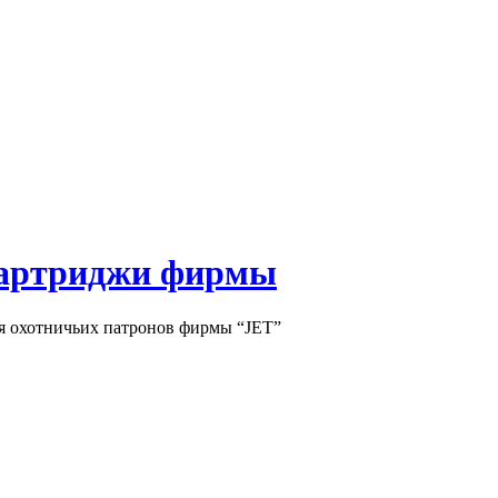
картриджи фирмы
ия охотничьих патронов фирмы “JET”